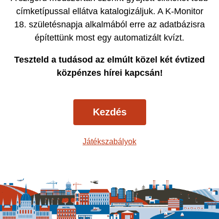
címketípussal ellátva katalogizáljuk. A K-Monitor
18. születésnapja alkalmából erre az adatbázisra
építettünk most egy automatizált kvízt.
Teszteld a tudásod az elmúlt közel két évtized
közpénzes hírei kapcsán!
Kezdés
Játékszabályok