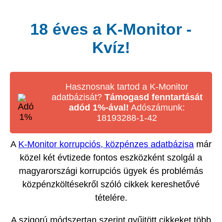
18 éves a K-Monitor -
Kvíz!
Hasznosnak tartod a K-Monitor
adatbázisát?
Támogasd fenntartását
adód 1%-ával!
Adószámunk:
18193288-1-42
A
K-Monitor korrupciós, közpénzes adatbázisa
már
közel két évtizede fontos eszközként szolgál a
magyarországi korrupciós ügyek és problémás
közpénzköltésekről szóló cikkek kereshetővé
tételére.
A szigorú módszertan szerint gyűjtött cikkeket több